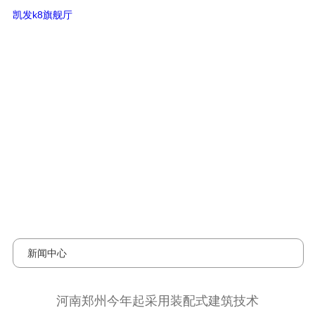
河南郑州今年起采用装配式建筑技
凯发k8旗舰厅
术-凯发k8旗舰厅
新闻中心
河南郑州今年起采用装配式建筑技术