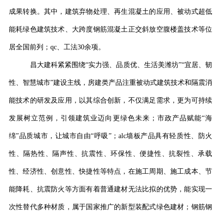
成果转换。其中，建筑弃物处理、再生混凝土的应用、被动式超低
能耗绿色建筑技术、大跨度钢筋混凝土正交斜放空腹楼盖技术等位
居全国前列；qc、工法30余项。
昌大建科紧紧围绕“实力强、品质优、生活美潍坊”“宜居、韧
性、智慧城市”建设主线，房建类产品注重被动式建筑技术和隔震消
能技术的研发及应用，以其综合创新，不仅满足需求，更为可持续
发展树立范例，引领建筑业迈向更绿色未来；市政产品赋能“海
绵”品质城市，让城市自由“呼吸”；alc墙板产品具有轻质性、防火
性、隔热性、隔声性、抗震性、环保性、便捷性、抗裂性、承载
性、经济性、创意性、快捷性等特点，在施工周期、施工成本、节
能降耗、抗震防火等方面有着普通建材无法比拟的优势，能实现一
次性替代多种材质，属于国家推广的新型装配式绿色建材；钢筋钢