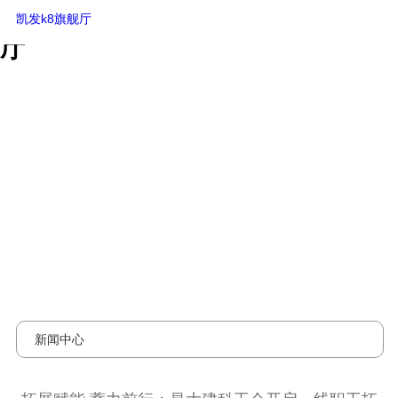
拓展赋能 蓄力前行：昌大建科工会
凯发k8旗舰厅
开启一线职工拓展之旅-凯发k8旗舰
厅
新闻中心