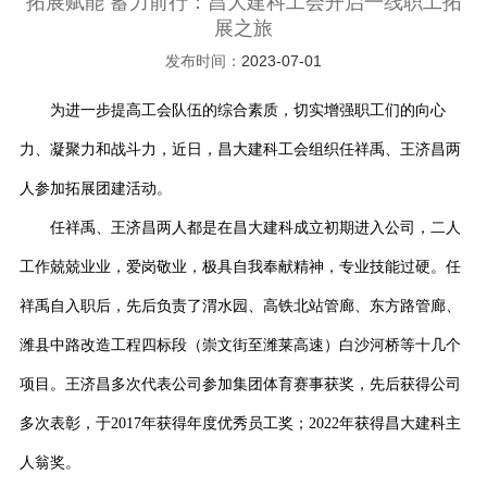
拓展赋能 蓄力前行：昌大建科工会开启一线职工拓
展之旅
发布时间：
2023-07-01
为进一步提高工会队伍的综合素质，切实增强职工们的向心
力、凝聚力和战斗力，近日，昌大建科工会组织任祥禹、王济昌两
人参加拓展团建活动。
任祥禹、王济昌两人都是在昌大建科成立初期进入公司，二人
工作兢兢业业，爱岗敬业，极具自我奉献精神，专业技能过硬。任
祥禹自入职后，先后负责了渭水园、高铁北站管廊、东方路管廊、
潍县中路改造工程四标段（崇文街至潍莱高速）白沙河桥等十几个
项目。王济昌多次代表公司参加集团体育赛事获奖，先后获得公司
多次表彰，于
2017
年获得年度优秀员工奖；
2022
年获得昌大建科主
人翁奖。