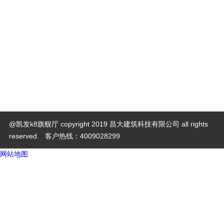
盾构管片是盾构施工的主要装配构件，是隧道的最内层
障，承担着抵抗土层压力、地下水压力以及一些特殊荷载的作
产品特点：
钢模加工制作，外观质量好；
工厂化加工，层层把关，质量得到保证；
高强螺栓连接，安全性好；
@凯发k8旗舰厅 copyright 2019 昌大建筑科技有限公司 all rights
reserved.
客户热线：4009028299
网站地图