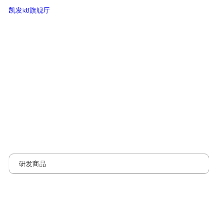
盾构管片-凯发k8旗舰厅
凯发k8旗舰厅
研发商品