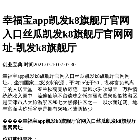
幸福宝app凯发k8旗舰厅官网
入口丝瓜凯发k8旗舰厅官网网
址-凯发k8旗舰厅
创业宝典 时间
2021-07-10 07:07:30
幸福宝app凯发k8旗舰厅官网入口丝瓜凯发k8旗舰厅官网网
址-，坐拥国家二级淡水资源，平均25低于50，堪称富负氧离
子的人居天堂，春兰秋菊竟放奇葩，熏风永驻吹绿天，万种情
统统收入囊中，流连仙境不留遗珠之憾东丽湖温泉度假旅游区
是天津市八大旅游景区和七大然保护区之一，以水面辽阔、地
丰富而著称乐谷更是拥有56项水陆两栖少
����
幸福宝app凯发k8旗舰厅官网入口丝瓜凯发k8旗舰厅
官网网址
你可能也喜欢：