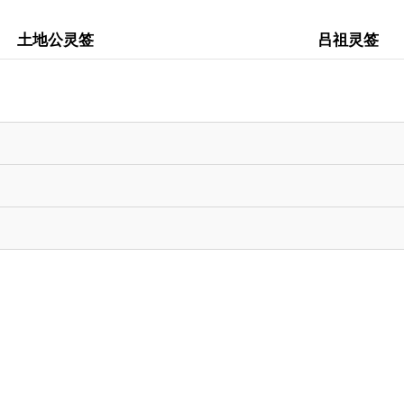
土地公灵签
吕祖灵签