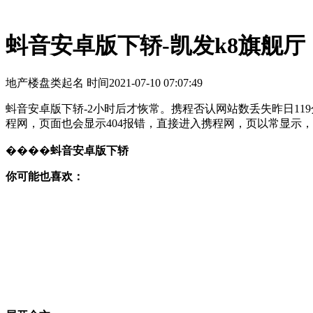
蚪音安卓版下轿-凯发k8旗舰厅
地产楼盘类起名 时间
2021-07-10 07:07:49
蚪音安卓版下轿-2小时后才恢常。携程否认网站数丢失昨日1
程网，页面也会显示404报错，直接进入携程网，页以常显示
����
蚪音安卓版下轿
你可能也喜欢：