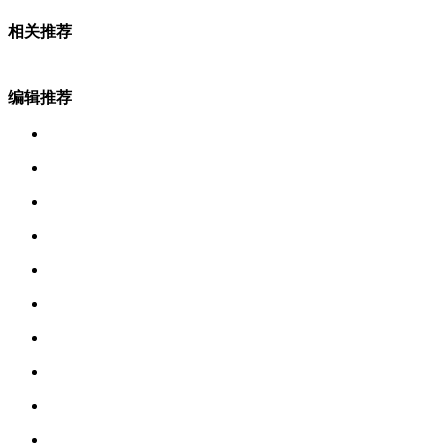
相关推荐
编辑推荐