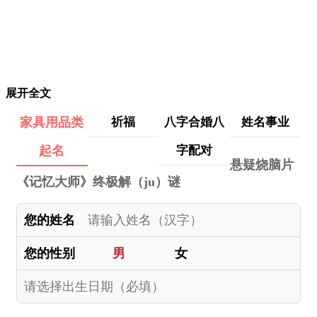
展开全文
家具用品类
祈福
八字合婚八
姓名事业
起名
字配对
悬疑烧脑片
《记忆大师》终极解（ju）谜
您的姓名
您的性别
男
女