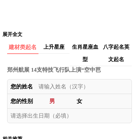
展开全文
建材类起名
上升星座
生肖星座血
八字起名英
型
文起名
郑州航展 14支特技飞行队上演“空中芭
您的姓名
您的性别
男
女
相关推荐