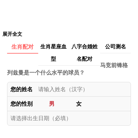
展开全文
生肖配对
生肖星座血
八字合婚姓
公司测名
型
名配对
马竞前锋格
列兹曼是一个什么水平的球员？
您的姓名
您的性别
男
女