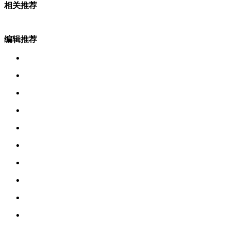
相关推荐
编辑推荐