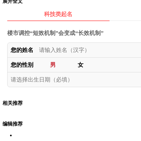
展开全文
科技类起名
楼市调控“短效机制”会变成“长效机制”
您的姓名
您的性别
男
女
相关推荐
编辑推荐