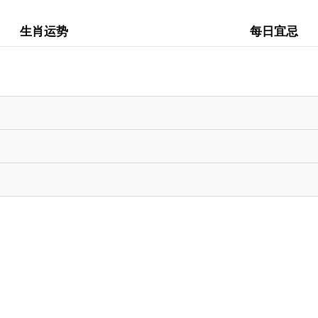
生肖运势
每日宜忌