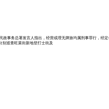
民政事务总署发言人指出，经营或理无牌旅均属刑事罪行，经定会
员分别巡查旺菜街新地登打士街及